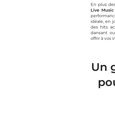
En plus des
Live Musi
performance
idéale, en 
des hits ac
dansant ou
offrir à vos
Un g
po