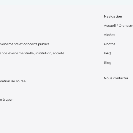
Navigation
Accueil / Orchestr
Vidéos
vénements et concerts publics
Photos
nce événementielle, institution, société
FAQ
Blog
Nous contacter
mation de soirée
e à Lyon