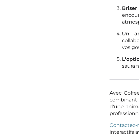
Briser
encour
atmosp
Un ac
collab
vos go
L'opti
saura f
Avec Coffe
combinant
d'une anima
professionne
Contactez-
interactifs 