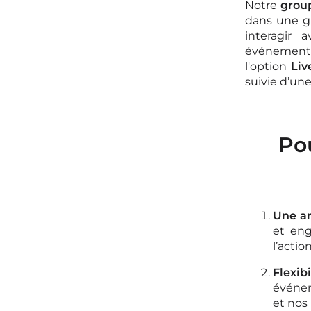
Notre
group
dans une gr
interagir
événement,
l'option
Liv
suivie d’une
Po
Une an
et eng
l’action
Flexi
événem
et nos 