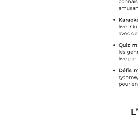
connais
amusan
Karaoké
live. O
avec de
Quiz mu
les gen
live par
Défis 
rythme,
pour enc
L