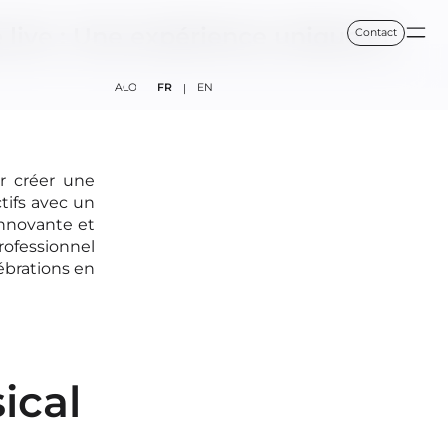
 live : Une expérience unique et
Contact
FAQ
BLOG
FR
EN
|
r créer une
tifs avec un
nnovante et
rofessionnel
ébrations en
ical