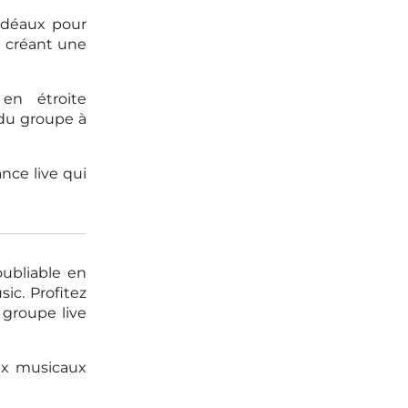
idéaux pour
n créant une
en étroite
 du groupe à
nce live qui
ubliable en
ic. Profitez
 groupe live
ux musicaux