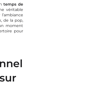
un
temps de
ne véritable
r l’ambiance
, de la pop,
 d'un moment
rtoire pour
onnel
sur