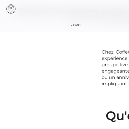
Découvrez nos services de jeux 
COFFEE TONE
Live music
ACCUEIL / ORCHESTRE
Chez Coffe
expérience 
groupe liv
engageante.
ou un anniv
+33 (0
impliquant 
Qu'