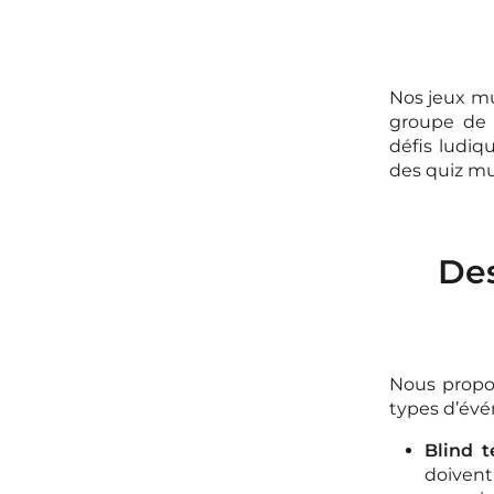
Nos jeux m
groupe de m
défis ludiq
des quiz mu
Des
Nous propos
types d’évé
Blind t
doivent 