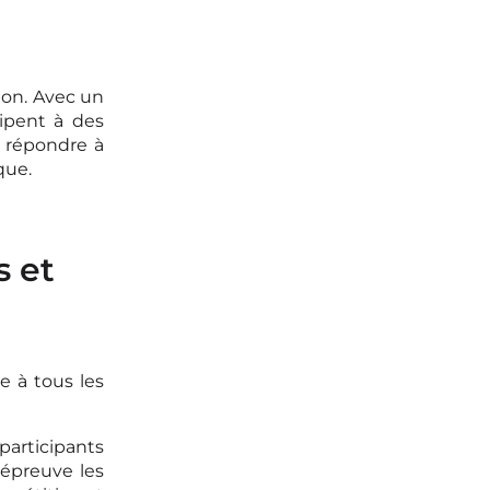
tion. Avec un
cipent à des
u répondre à
que.
s et
e à tous les
articipants
l’épreuve les