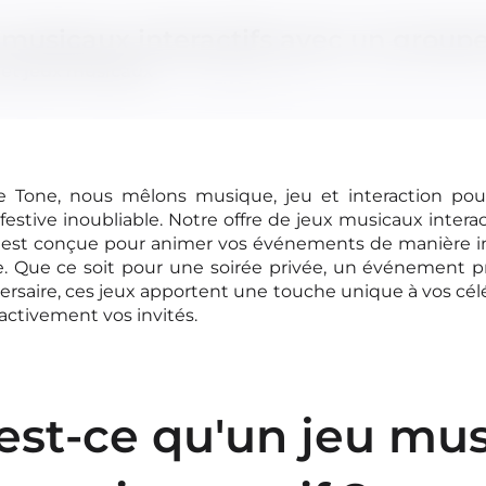
musicaux interactifs avec un groupe
ludique !
 et jeux musicaux
e Tone, nous mêlons musique, jeu et interaction pou
festive inoubliable. Notre offre de jeux musicaux interac
e est conçue pour animer vos événements de manière i
contact@coffeetone.fr
 Que ce soit pour une soirée privée, un événement p
ersaire, ces jeux apportent une touche unique à vos cél
)6 16 21 40 04
activement vos invités.
formulaire en ligne
est-ce qu'un jeu mus