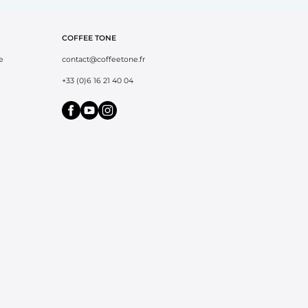
COFFEE TONE
e
contact@coffeetone.fr
+33 (0)6 16 21 40 04