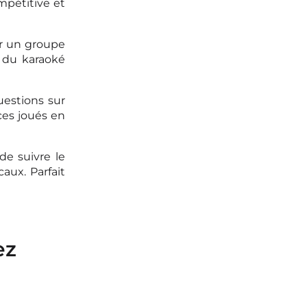
mpétitive et
r un groupe
e du karaoké
uestions sur
ces joués en
 de suivre le
aux. Parfait
ez