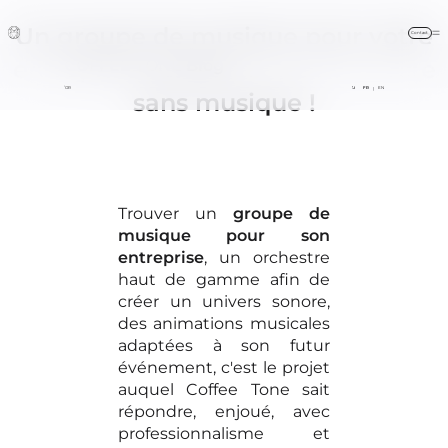
Un groupe de musique pour votre
Contact
entreprise car il n'est point de fête
COFFEE TONE
Blog
ACCUEIL / ORCHESTRE
FAQ
BLOG
FR
EN
|
sans musique !
contact@coffeetone.fr
Trouver un
groupe de
+33 (0)6 16 21
musique pour son
40 04
entreprise
, un orchestre
haut de gamme afin de
créer un univers sonore,
des animations musicales
adaptées à son futur
formulaire en ligne
événement, c'est le projet
auquel Coffee Tone sait
répondre, enjoué, avec
professionnalisme et