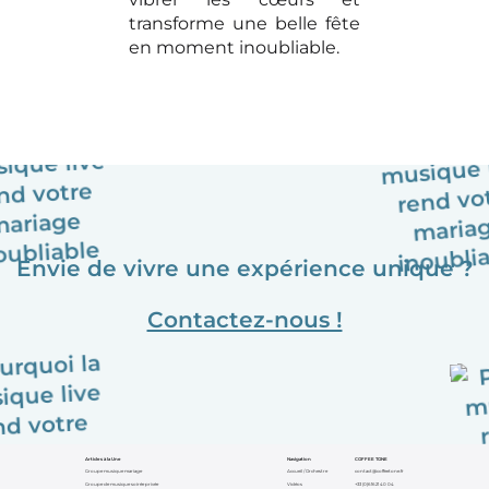
transforme une belle fête
en moment inoubliable.
Envie de vivre une expérience unique ?
Contactez-nous !
Articles à la Une
Navigation
COFFEE TONE
Groupe musique mariage
Accueil / Orchestre
contact@coffeetone.fr
Groupe de musique soirée privée
Vidéos
+33 (0)6 16 21 40 04