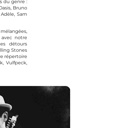
s du genre :
Oasis, Bruno
 Adèle, Sam
mélangées,
 avec notre
ues détours
lling Stones
e répertoire
, Vulfpeck,