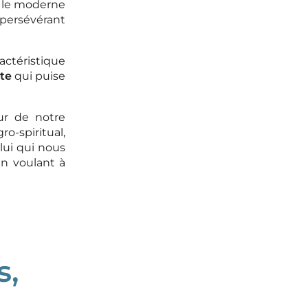
t le moderne
 persévérant
actéristique
ête
qui puise
ur de notre
o-spiritual,
 lui qui nous
en voulant à
s,