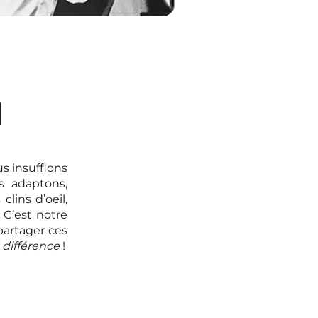
l
us insufflons
 adaptons,
lins d’oeil,
 C’est notre
partager ces
différence
!