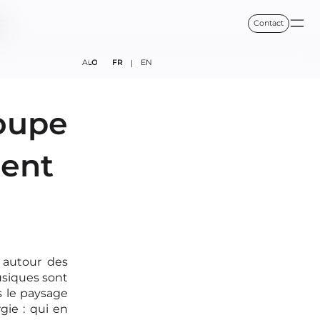
E
Contact
FAQ
BLOG
FR
EN
|
oupe
ment
 autour des
usiques sont
s le paysage
ie : qui en