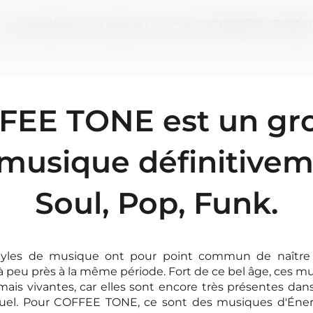
Les styles musicaux de COFFEE TON
FEE TONE est un gr
musique définitive
contact@coffeetone.fr
Soul, Pop, Funk.
)6 16 21 40 04
formulaire en ligne
styles de musique ont pour point commun de naître
à peu près à la même période. Fort de ce bel âge, ces m
mais vivantes, car elles sont encore très présentes dan
tuel. Pour COFFEE TONE, ce sont des musiques d'Énerg