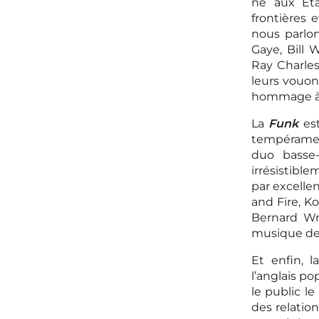
né aux Eta
frontières 
nous parlo
Gaye, Bill 
Ray Charle
leurs vouon
hommage à 
La
Funk
est
tempérament
duo basse-
irrésistible
par excelle
and Fire, K
Bernard Wr
musique de
Et enfin, 
l’anglais po
le public l
des relati