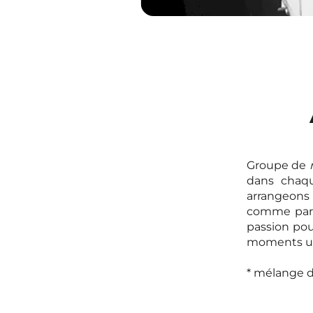
Groupe de
dans chaq
arrangeons 
comme parfo
passion pou
moments uni
* mélange 