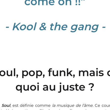
come
on !!”
-
Kool
&
the
gang
-
oul, pop, funk, mais 
quoi au juste ?
e
Soul
, est définie comme
la musique de l’âme
. Ce cou