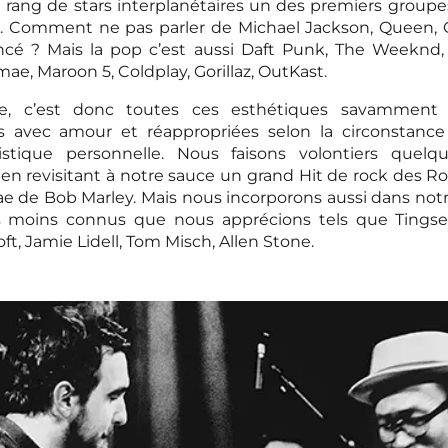
 rang de stars interplanétaires un des premiers groupe
. Comment ne pas parler de Michael Jackson, Queen, 
ncé ? Mais la pop c’est aussi Daft Punk, The Weeknd,
ae, Maroon 5, Coldplay, Gorillaz, OutKast.
ne, c’est donc toutes ces esthétiques savamment 
es avec amour et réappropriées selon la circonstance
istique personnelle. Nous faisons volontiers quelq
s en revisitant à notre sauce un grand Hit de rock des Ro
e de Bob Marley. Mais nous incorporons aussi dans notr
es moins connus que nous apprécions tels que Tingsek
ft, Jamie Lidell, Tom Misch, Allen Stone.