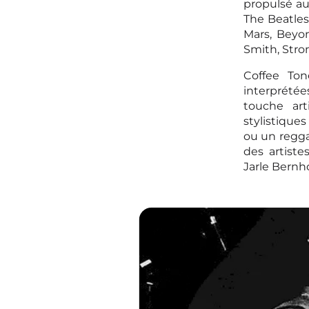
propulsé au
The Beatles
Mars, Beyo
Smith, Strom
Coffee To
interprété
touche art
stylistique
ou un regga
des artist
Jarle Bernho