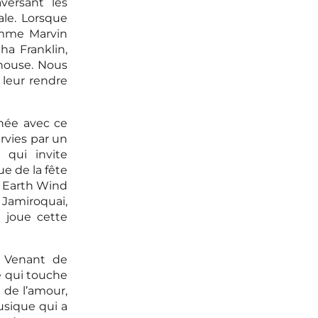
versant les
ale. Lorsque
omme Marvin
ha Franklin,
house. Nous
 leur rendre
înée avec ce
rvies par un
 qui invite
ue de la fête
, Earth Wind
 Jamiroquai,
 joue cette
. Venant de
le qui touche
 de l’amour,
sique qui a