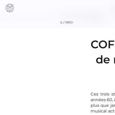
COFFEE TONE
Blog
ACCUEIL / ORCHESTRE
COF
de 
+33 (0
Ces trois 
années 60, 
plus que ja
musical ac