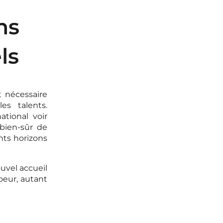
ns
ls
t nécessaire
es talents.
ational voir
 bien-sûr de
nts horizons
uvel accueil
oeur, autant