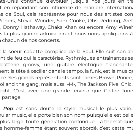
ts-Unis continue d’évoluer jusqu’à nos jours en tra
et en répandant son influence de manière internation
ns de Soul, cela représente pour nous des artistes c
Withers, Stevie Wonder, Sam Cooke, Otis Redding, Aret
s, Donny Hathaway, Chaka Khan ou encore Amy Wine
s la plus grande admiration et nous nous appliquons à
chacun de nos concerts.
 la soeur cadette complice de la Soul. Elle suit son a
 de feu qui la caractérise. Rythmiques entraînantes se
batterie groovy, une guitare électrique tranchante
ment la tête à osciller dans le tempo, la funk, est la musiq
nce. Ses grands représentants sont James Brown, Prince
ool and the gang, mais aussi -M-, The Jackson Five, Chic,
ight. C’est avec une grande ferveur que Coffee Tone
 partage.
la
Pop
est sans doute le style musical le plus varié
pular music, elle porte bien son nom puisqu’elle est cel
e plus large, toute génération confondue. La thématique
ons homme-femme étant souvent abordé, c’est cette mu