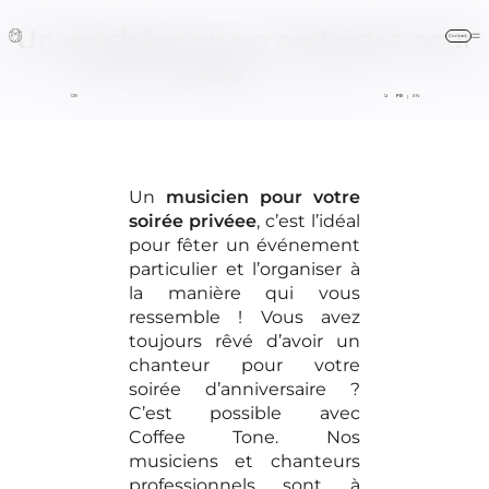
Un musicien ou un orchestre pour
Contact
votre soirée privée
COFFEE TONE
Blog
ACCUEIL / ORCHESTRE
FAQ
BLOG
FR
EN
|
Un
musicien pour votre
contact@coffeetone.fr
soirée privéee
, c’est l’idéal
pour fêter un événement
+33 (0)6 16 21
particulier et l’organiser à
40 04
la manière qui vous
ressemble ! Vous avez
toujours rêvé d’avoir un
chanteur pour votre
formulaire en ligne
soirée d’anniversaire ?
C’est possible avec
Coffee Tone. Nos
musiciens et chanteurs
professionnels sont à